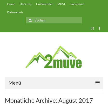
Home
Über uns
Laufkalender
MUVE
Impressum
Datenschutz
Suche
nach:
Menü
muveUP
Monatliche Archive: August 2017
muveFAST