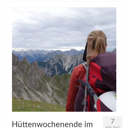
muveAWAY
muveLIVELY
muveBOLDLY
muveFAR
7
Hüttenwochenende im
AUG. 2017