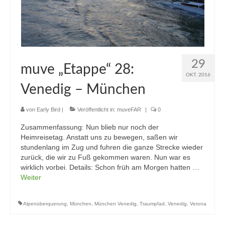
29
muve „Etappe“ 28:
OKT. 2016
Venedig – München
von
Early Bird
|
Veröffentlicht in:
muveFAR
|
0
Zusammenfassung: Nun blieb nur noch der
Heimreisetag. Anstatt uns zu bewegen, saßen wir
stundenlang im Zug und fuhren die ganze Strecke wieder
zurück, die wir zu Fuß gekommen waren. Nun war es
wirklich vorbei. Details: Schon früh am Morgen hatten …
Weiter
Alpenüberquerung
,
München
,
München Venedig
,
Traumpfad
,
Venedig
,
Verona