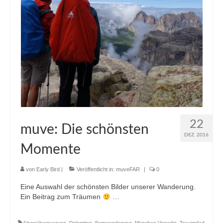
22
muve: Die schönsten
DEZ. 2016
Momente
von
Early Bird
|
Veröffentlicht in:
muveFAR
|
0
Eine Auswahl der schönsten Bilder unserer Wanderung.
Ein Beitrag zum Träumen
…
Alpenüberquerung
,
Dolomiten
,
Fernwanderweg
,
München Venedig
,
Traumpfad