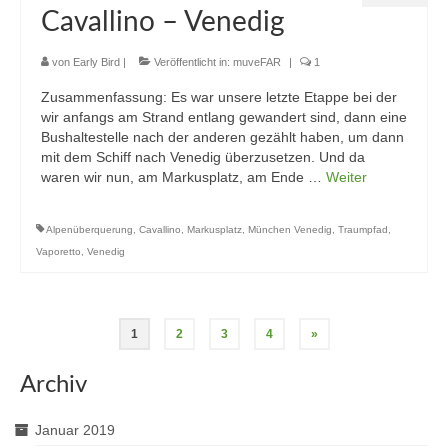
Cavallino – Venedig
von
Early Bird
|
Veröffentlicht in:
muveFAR
|
1
Zusammenfassung: Es war unsere letzte Etappe bei der
wir anfangs am Strand entlang gewandert sind, dann eine
Bushaltestelle nach der anderen gezählt haben, um dann
mit dem Schiff nach Venedig überzusetzen. Und da
waren wir nun, am Markusplatz, am Ende …
Weiter
Alpenüberquerung
,
Cavallino
,
Markusplatz
,
München Venedig
,
Traumpfad
,
Vaporetto
,
Venedig
Seitennummerierung
1
2
3
4
»
der
Archiv
Beiträge
Januar 2019