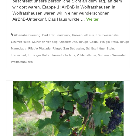
beschreibt unsere persönliche Sicht an dem Tag, an dem
wir dort waren. Etappe 1: AirBnB in Wolfratshausen In
Wolfratshausen waren wir in einer wunderschönen
AirBnB-Unterkunf. Das Haus wirkte …
Weiter
Alpenüberquerung
,
Bad Tölz
,
Innsbruck
,
Karwendelhaus
,
Kreuzwiesenalm
,
Lizumer Hütte
,
München Venedig
,
Olpererhütte
,
Rifugio Coldai
,
Rifugio Frara
,
Rifugio
Marmolada
,
Rifugio Pisciadu
,
Rifugio San Sebastian
,
Schlüterhütte
,
Stein
,
Traumpfad
,
Tutzinger Hütte
,
Tuxer-Joch-Haus
,
Voldertalhütte
,
Vorderriß
,
Weitental
,
Wolfratshausen