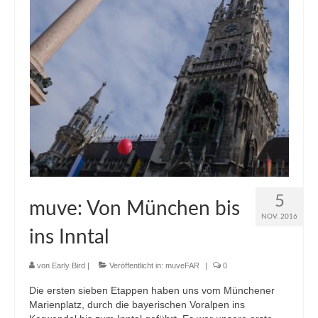
5
muve: Von München bis
NOV. 2016
ins Inntal
von
Early Bird
|
Veröffentlicht in:
muveFAR
|
0
Die ersten sieben Etappen haben uns vom Münchener
Marienplatz, durch die bayerischen Voralpen ins