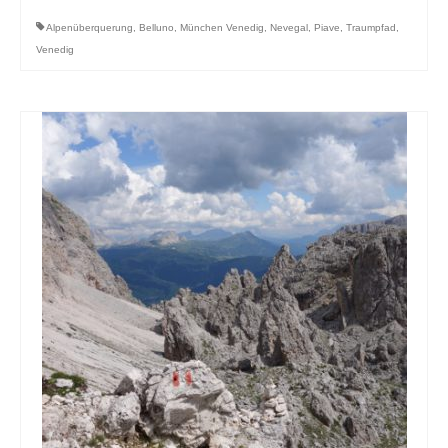
Alpenüberquerung
,
Belluno
,
München Venedig
,
Nevegal
,
Piave
,
Traumpfad
,
Venedig