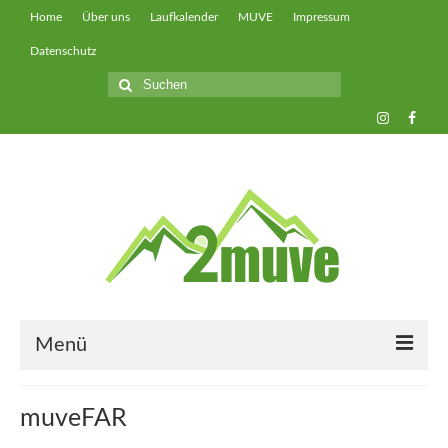
Home
Über uns
Laufkalender
MUVE
Impressum
Datenschutz
Suche
nach:
Menü
muveUP
muveFAR
muveFAST