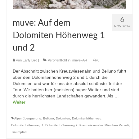
6
muve: Auf dem
NOV. 2016
Dolomiten Höhenweg 1
und 2
von
Early Bird
|
Veröffentlicht in:
muveFAR
|
0
Der Abschnitt zwischen Kreuzwiesenalm und Belluno führt
über den Dolomitenhöhenweg 2 und 1 durch die
Dolomiten und war für uns der absolut schönste Teil der
Tour. Wir hatten hier (meistens) super Wetter und sind
durch die herrlichsten Landschaften gewandert. Als …
Weiter
Alpenüberquerung
,
Belluno
,
Dolomiten
,
Dolomitenhöhenweg
,
Dolomitenhöhenweg 1
,
Dolomitenhöhenweg 2
,
Kreuzwiesenalm
,
München Venedig
,
Traumpfad