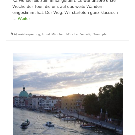
Karwendel bis zum Inntal geführt. Es war unsere erste
Woche der Tour, die uns auf das weite Wandern
eingestimmt hat. Der Weg: Wir starteten ganz klassisch
…
Weiter
Alpenüberquerung
,
Inntal
,
München
,
München Venedig
,
Traumpfad