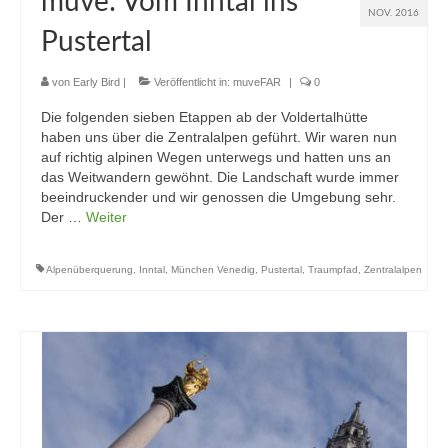
muve: Vom Inntal ins
NOV. 2016
Pustertal
von
Early Bird
|
Veröffentlicht in:
muveFAR
|
0
Die folgenden sieben Etappen ab der Voldertalhütte
haben uns über die Zentralalpen geführt. Wir waren nun
auf richtig alpinen Wegen unterwegs und hatten uns an
das Weitwandern gewöhnt. Die Landschaft wurde immer
beeindruckender und wir genossen die Umgebung sehr.
Der …
Weiter
Alpenüberquerung
,
Inntal
,
München Venedig
,
Pustertal
,
Traumpfad
,
Zentralalpen