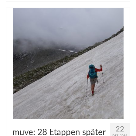
muveAWAY
muveLIVELY
muveBOLDLY
muveFAR
22
muve: 28 Etappen später
DEZ. 2016