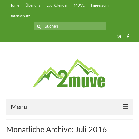
Home
Über uns
Laufkalender
MUVE
Impressum
Datenschutz
Suche
nach:
Menü
muveUP
Monatliche Archive: Juli 2016
muveFAST