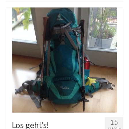
muveAWAY
muveLIVELY
muveBOLDLY
muveFAR
15
Los geht’s!
JULI 2016