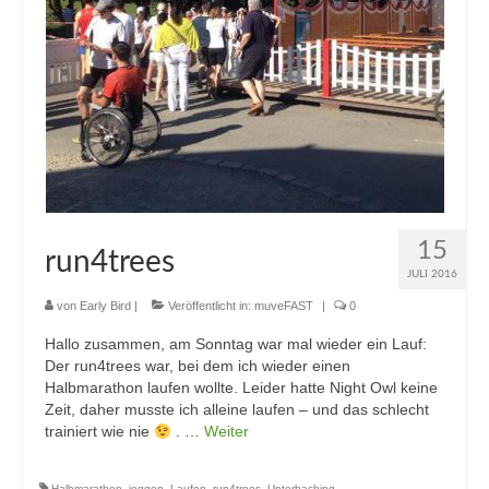
15
run4trees
JULI 2016
von
Early Bird
|
Veröffentlicht in:
muveFAST
|
0
Hallo zusammen, am Sonntag war mal wieder ein Lauf:
Der run4trees war, bei dem ich wieder einen
Halbmarathon laufen wollte. Leider hatte Night Owl keine
Zeit, daher musste ich alleine laufen – und das schlecht
trainiert wie nie
. …
Weiter
Halbmarathon
,
joggen
,
Laufen
,
run4trees
,
Unterhaching