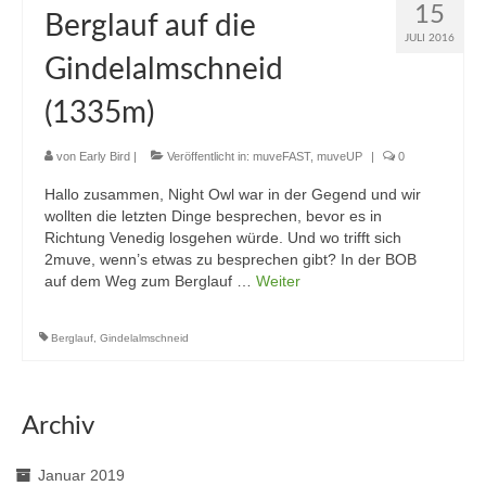
15
Berglauf auf die
JULI 2016
Gindelalmschneid
(1335m)
von
Early Bird
|
Veröffentlicht in:
muveFAST
,
muveUP
|
0
Hallo zusammen, Night Owl war in der Gegend und wir
wollten die letzten Dinge besprechen, bevor es in
Richtung Venedig losgehen würde. Und wo trifft sich
2muve, wenn’s etwas zu besprechen gibt? In der BOB
auf dem Weg zum Berglauf …
Weiter
Berglauf
,
Gindelalmschneid
Archiv
Januar 2019