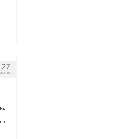
27
OV. 2016
che
nen