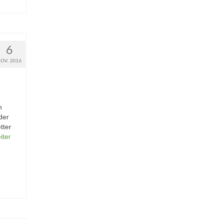
6
OV. 2016
n
der
tter
iter