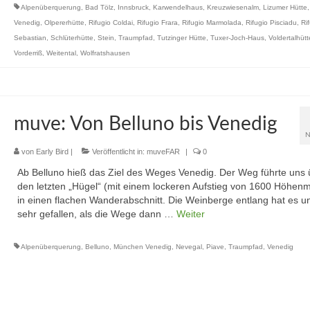
Alpenüberquerung
,
Bad Tölz
,
Innsbruck
,
Karwendelhaus
,
Kreuzwiesenalm
,
Lizumer Hütte
Venedig
,
Olpererhütte
,
Rifugio Coldai
,
Rifugio Frara
,
Rifugio Marmolada
,
Rifugio Pisciadu
,
Ri
Sebastian
,
Schlüterhütte
,
Stein
,
Traumpfad
,
Tutzinger Hütte
,
Tuxer-Joch-Haus
,
Voldertalhütt
Vorderriß
,
Weitental
,
Wolfratshausen
muve: Von Belluno bis Venedig
N
von
Early Bird
|
Veröffentlicht in:
muveFAR
|
0
Ab Belluno hieß das Ziel des Weges Venedig. Der Weg führte uns 
den letzten „Hügel“ (mit einem lockeren Aufstieg von 1600 Höhen
in einen flachen Wanderabschnitt. Die Weinberge entlang hat es u
sehr gefallen, als die Wege dann …
Weiter
Alpenüberquerung
,
Belluno
,
München Venedig
,
Nevegal
,
Piave
,
Traumpfad
,
Venedig