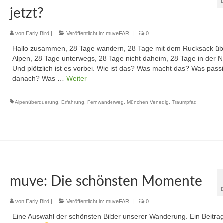
jetzt?
von
Early Bird
|
Veröffentlicht in:
muveFAR
|
0
Hallo zusammen, 28 Tage wandern, 28 Tage mit dem Rucksack üb
Alpen, 28 Tage unterwegs, 28 Tage nicht daheim, 28 Tage in der N
Und plötzlich ist es vorbei. Wie ist das? Was macht das? Was passi
danach? Was …
Weiter
Alpenüberquerung
,
Erfahrung
,
Fernwanderweg
,
München Venedig
,
Traumpfad
muve: Die schönsten Momente
von
Early Bird
|
Veröffentlicht in:
muveFAR
|
0
Eine Auswahl der schönsten Bilder unserer Wanderung. Ein Beitra