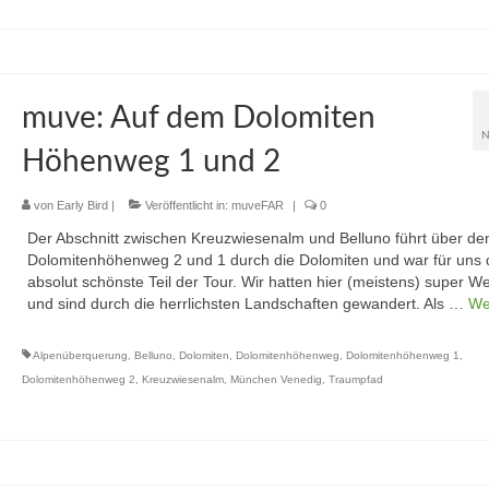
muve: Auf dem Dolomiten
N
Höhenweg 1 und 2
von
Early Bird
|
Veröffentlicht in:
muveFAR
|
0
Der Abschnitt zwischen Kreuzwiesenalm und Belluno führt über de
Dolomitenhöhenweg 2 und 1 durch die Dolomiten und war für uns 
absolut schönste Teil der Tour. Wir hatten hier (meistens) super We
und sind durch die herrlichsten Landschaften gewandert. Als …
We
Alpenüberquerung
,
Belluno
,
Dolomiten
,
Dolomitenhöhenweg
,
Dolomitenhöhenweg 1
,
Dolomitenhöhenweg 2
,
Kreuzwiesenalm
,
München Venedig
,
Traumpfad