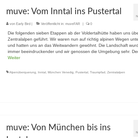
muve: Vom Inntal ins Pustertal
N
von
Early Bird
|
Veröffentlicht in:
muveFAR
|
0
Die folgenden sieben Etappen ab der Voldertalhütte haben uns übe
Zentralalpen geführt. Wir waren nun auf richtig alpinen Wegen un
und hatten uns an das Weitwandern gewöhnt. Die Landschaft wur
immer beeindruckender und wir genossen die Umgebung sehr. De
Weiter
Alpenüberquerung
,
Inntal
,
München Venedig
,
Pustertal
,
Traumpfad
,
Zentralalpen
muve: Von München bis ins
N