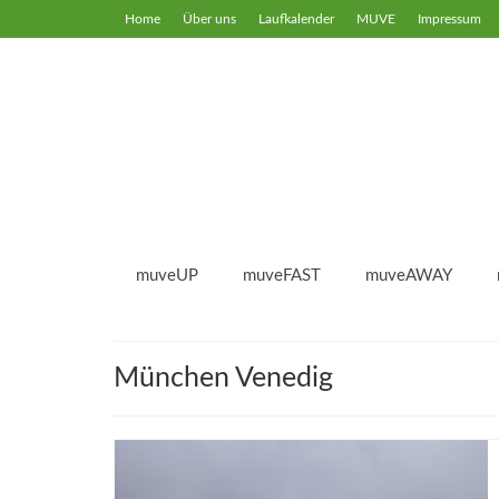
Home
Über uns
Laufkalender
MUVE
Impressum
muveUP
muveFAST
muveAWAY
München Venedig