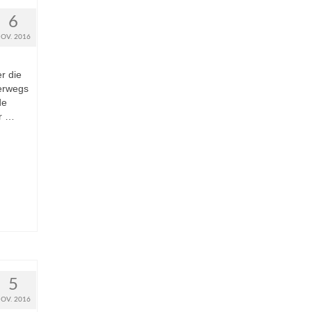
6
OV. 2016
r die
terwegs
de
r …
5
OV. 2016