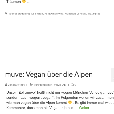
Träumen
…
Alpenüberquerung
,
Dolomiten
,
Fernwanderweg
,
München Venedig
,
Traumpfad
muve: Vegan über die Alpen
von
Early Bird
|
Veröffentlicht in:
muveFAR
|
0
Unser Titel „muve“ heißt nicht nur wegen München-Venedig „muve
sondern auch wegen „vegan“. Im Folgenden wollen wir zusammen
wie man vegan über die Alpen kommt
. Es gibt immer mal wied
Kommentar, dass man als Veganer ja alle …
Weiter