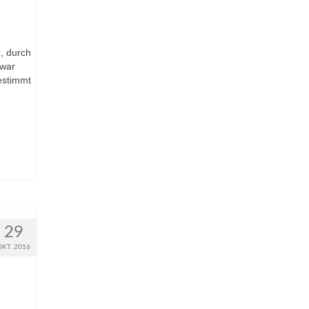
, durch
 war
estimmt
29
OKT. 2016