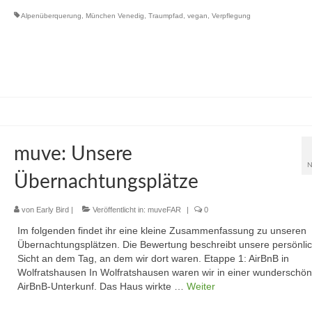
Alpenüberquerung
,
München Venedig
,
Traumpfad
,
vegan
,
Verpflegung
muve: Unsere
N
Übernachtungsplätze
von
Early Bird
|
Veröffentlicht in:
muveFAR
|
0
Im folgenden findet ihr eine kleine Zusammenfassung zu unseren
Übernachtungsplätzen. Die Bewertung beschreibt unsere persönli
Sicht an dem Tag, an dem wir dort waren. Etappe 1: AirBnB in
Wolfratshausen In Wolfratshausen waren wir in einer wunderschö
AirBnB-Unterkunf. Das Haus wirkte …
Weiter