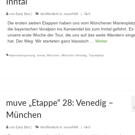
Inntal
von
Early Bird
|
Veröffentlicht in:
muveFAR
|
0
Die ersten sieben Etappen haben uns vom Münchener Marienplatz
die bayerischen Voralpen ins Karwendel bis zum Inntal geführt. Es
unsere erste Woche der Tour, die uns auf das weite Wandern eing
hat. Der Weg: Wir starteten ganz klassisch …
Weiter
Alpenüberquerung
,
Inntal
,
München
,
München Venedig
,
Traumpfad
muve „Etappe“ 28: Venedig –
München
von
Early Bird
|
Veröffentlicht in:
muveFAR
|
0