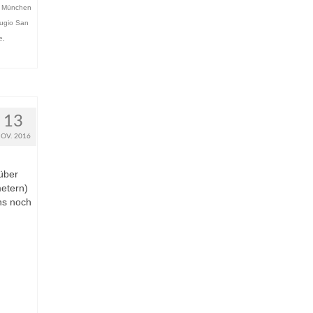
,
München
fugio San
e
,
13
OV. 2016
über
metern)
ns noch