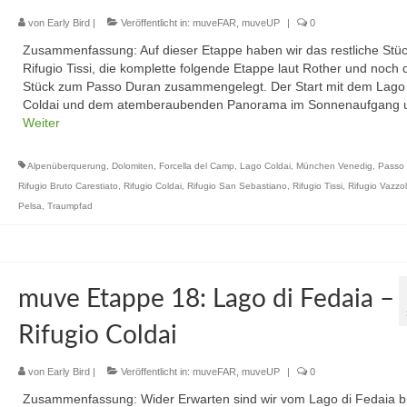
von
Early Bird
|
Veröffentlicht in:
muveFAR
,
muveUP
|
0
Zusammenfassung: Auf dieser Etappe haben wir das restliche Stü
Rifugio Tissi, die komplette folgende Etappe laut Rother und noch 
Stück zum Passo Duran zusammengelegt. Der Start mit dem Lago 
Coldai und dem atemberaubenden Panorama im Sonnenaufgang
Weiter
Alpenüberquerung
,
Dolomiten
,
Forcella del Camp
,
Lago Coldai
,
München Venedig
,
Passo
Rifugio Bruto Carestiato
,
Rifugio Coldai
,
Rifugio San Sebastiano
,
Rifugio Tissi
,
Rifugio Vazzol
Pelsa
,
Traumpfad
muve Etappe 18: Lago di Fedaia –
Rifugio Coldai
von
Early Bird
|
Veröffentlicht in:
muveFAR
,
muveUP
|
0
Zusammenfassung: Wider Erwarten sind wir vom Lago di Fedaia b