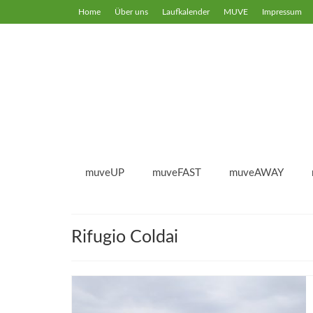
Home
Über uns
Laufkalender
MUVE
Impressum
muveUP
muveFAST
muveAWAY
Rifugio Coldai