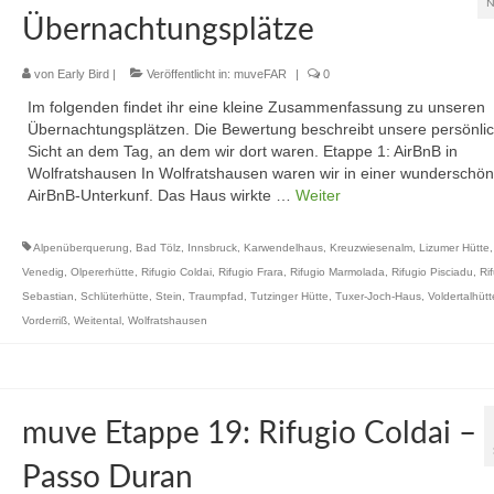
N
Übernachtungsplätze
von
Early Bird
|
Veröffentlicht in:
muveFAR
|
0
Im folgenden findet ihr eine kleine Zusammenfassung zu unseren
Übernachtungsplätzen. Die Bewertung beschreibt unsere persönli
Sicht an dem Tag, an dem wir dort waren. Etappe 1: AirBnB in
Wolfratshausen In Wolfratshausen waren wir in einer wunderschö
AirBnB-Unterkunf. Das Haus wirkte …
Weiter
Alpenüberquerung
,
Bad Tölz
,
Innsbruck
,
Karwendelhaus
,
Kreuzwiesenalm
,
Lizumer Hütte
Venedig
,
Olpererhütte
,
Rifugio Coldai
,
Rifugio Frara
,
Rifugio Marmolada
,
Rifugio Pisciadu
,
Ri
Sebastian
,
Schlüterhütte
,
Stein
,
Traumpfad
,
Tutzinger Hütte
,
Tuxer-Joch-Haus
,
Voldertalhütt
Vorderriß
,
Weitental
,
Wolfratshausen
muve Etappe 19: Rifugio Coldai –
Passo Duran