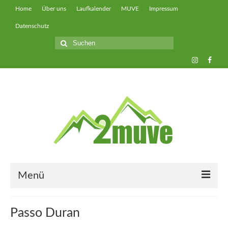
Home
Über uns
Laufkalender
MUVE
Impressum
Datenschutz
Suche
nach:
Menü
muveUP
Passo Duran
muveFAST