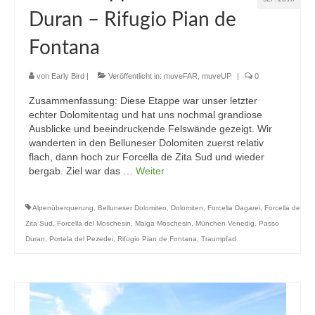
Duran – Rifugio Pian de
Fontana
von
Early Bird
|
Veröffentlicht in:
muveFAR
,
muveUP
|
0
Zusammenfassung: Diese Etappe war unser letzter
echter Dolomitentag und hat uns nochmal grandiose
Ausblicke und beeindruckende Felswände gezeigt. Wir
wanderten in den Belluneser Dolomiten zuerst relativ
flach, dann hoch zur Forcella de Zita Sud und wieder
bergab. Ziel war das …
Weiter
Alpenüberquerung
,
Belluneser Dolomiten
,
Dolomiten
,
Forcella Dagarei
,
Forcella de
Zita Sud
,
Forcella del Moschesin
,
Malga Moschesin
,
München Venedig
,
Passo
Duran
,
Portela del Pezedei
,
Rifugio Pian de Fontana
,
Traumpfad