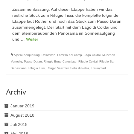
Zusammenfassung: Auf dieser Etappe haben wir das
restliche Stück zum Rifugio Tissi, die komplette folgende
Etappe laut Rother und noch das Stück zum Passo Duran
zusammengelegt. Der Start mit dem Lago di Coldai und
dem atemberaubenden Panorama im Sonnenaufgang
und …
Weiter
Alpenüberquerung
,
Dolomiten
,
Forcella del Camp
,
Lago Coldai
,
München
Venedig
,
Passo Duran
,
Rifugio Bruto Carestiato
,
Rifugio Coldai
,
Rifugio San
Sebastiano
,
Rifugio Tissi
,
Rifugio Vazzoler
,
Sella di Pelsa
,
Traumpfad
Archiv
Januar 2019
August 2018
Juli 2018
Mai 2018