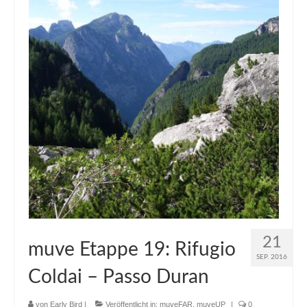
21
muve Etappe 19: Rifugio
SEP. 2016
Coldai – Passo Duran
von
Early Bird
|
Veröffentlicht in:
muveFAR
,
muveUP
|
0