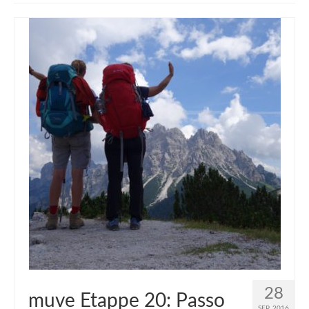
muveAWAY
muveLIVELY
muveBOLDLY
muveFAR
28
muve Etappe 20: Passo
SEP. 2016