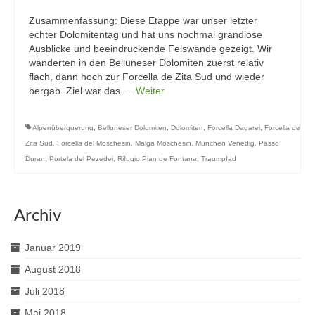
Zusammenfassung: Diese Etappe war unser letzter
echter Dolomitentag und hat uns nochmal grandiose
Ausblicke und beeindruckende Felswände gezeigt. Wir
wanderten in den Belluneser Dolomiten zuerst relativ
flach, dann hoch zur Forcella de Zita Sud und wieder
bergab. Ziel war das …
Weiter
Alpenüberquerung
,
Belluneser Dolomiten
,
Dolomiten
,
Forcella Dagarei
,
Forcella de
Zita Sud
,
Forcella del Moschesin
,
Malga Moschesin
,
München Venedig
,
Passo
Duran
,
Portela del Pezedei
,
Rifugio Pian de Fontana
,
Traumpfad
Archiv
Januar 2019
August 2018
Juli 2018
Mai 2018