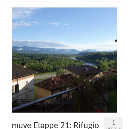
muveAWAY
muveLIVELY
muveBOLDLY
muveFAR
1
muve Etappe 21: Rifugio
OKT. 2016