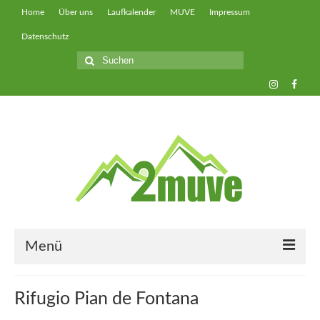
Home
Über uns
Laufkalender
MUVE
Impressum
Datenschutz
Suche
nach:
Menü
muveUP
Rifugio Pian de Fontana
muveFAST