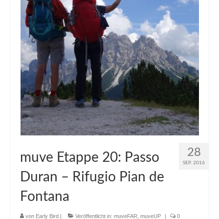
28
muve Etappe 20: Passo
SEP. 2016
Duran – Rifugio Pian de
Fontana
von
Early Bird
|
Veröffentlicht in:
muveFAR
,
muveUP
|
0