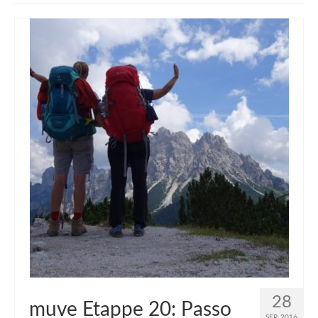
muveAWAY
muveLIVELY
muveBOLDLY
muveFAR
28
muve Etappe 20: Passo
SEP. 2016