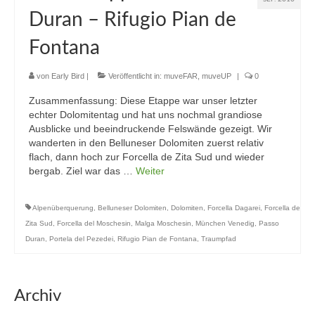
Duran – Rifugio Pian de
Fontana
von
Early Bird
|
Veröffentlicht in:
muveFAR
,
muveUP
|
0
Zusammenfassung: Diese Etappe war unser letzter
echter Dolomitentag und hat uns nochmal grandiose
Ausblicke und beeindruckende Felswände gezeigt. Wir
wanderten in den Belluneser Dolomiten zuerst relativ
flach, dann hoch zur Forcella de Zita Sud und wieder
bergab. Ziel war das …
Weiter
Alpenüberquerung
,
Belluneser Dolomiten
,
Dolomiten
,
Forcella Dagarei
,
Forcella de
Zita Sud
,
Forcella del Moschesin
,
Malga Moschesin
,
München Venedig
,
Passo
Duran
,
Portela del Pezedei
,
Rifugio Pian de Fontana
,
Traumpfad
Archiv