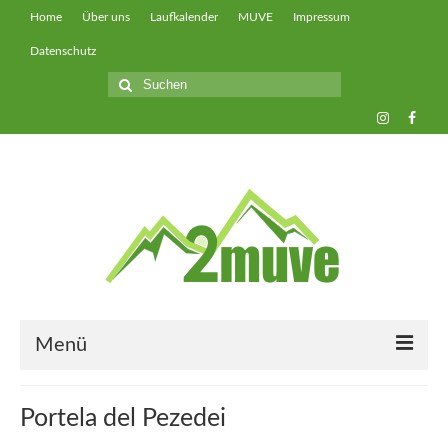
Home
Über uns
Laufkalender
MUVE
Impressum
Datenschutz
Suche
nach:
Menü
muveUP
Portela del Pezedei
muveFAST