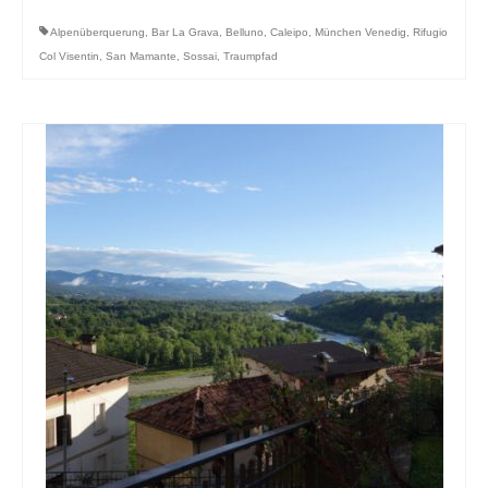
Alpenüberquerung
,
Bar La Grava
,
Belluno
,
Caleipo
,
München Venedig
,
Rifugio
Col Visentin
,
San Mamante
,
Sossai
,
Traumpfad