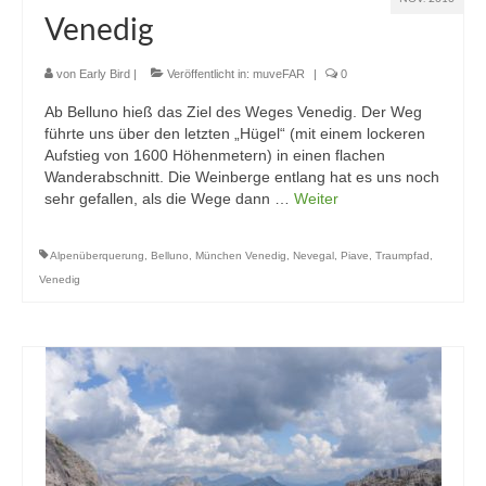
Venedig
von
Early Bird
|
Veröffentlicht in:
muveFAR
|
0
Ab Belluno hieß das Ziel des Weges Venedig. Der Weg
führte uns über den letzten „Hügel“ (mit einem lockeren
Aufstieg von 1600 Höhenmetern) in einen flachen
Wanderabschnitt. Die Weinberge entlang hat es uns noch
sehr gefallen, als die Wege dann …
Weiter
Alpenüberquerung
,
Belluno
,
München Venedig
,
Nevegal
,
Piave
,
Traumpfad
,
Venedig