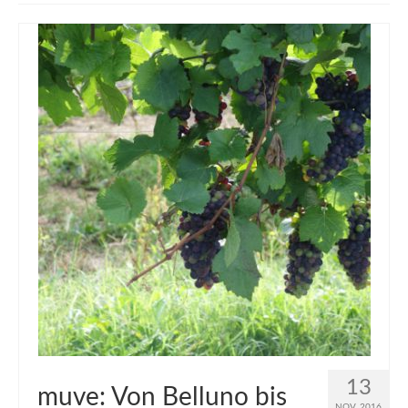
muveAWAY
muveLIVELY
muveBOLDLY
muveFAR
13
muve: Von Belluno bis
NOV. 2016