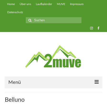
Home
Über uns
Laufkalender
MUVE
Impressum
Datenschutz
Suche
nach:
Menü
muveUP
Belluno
muveFAST