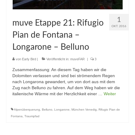
1
muve Etappe 21: Rifugio
OKT. 2016
Pian de Fontana –
Longarone – Belluno
von
Early Bird
|
Veröffentlicht in:
muveFAR
|
3
Zusammenfassung: An diesem Tag haben wir die
Dolomiten verlassen und sind bei strömendem Regen
nach Longarona gewandert, um von dort aus mit dem
Zug nach Belluno zu fahren. Auf dem Weg haben wir die
italienische Wärme mit der Herzlichkeit einer …
Weiter
Alpenüberquerung
,
Belluno
,
Longarone
,
München Venedig
,
Rifugio Pian de
Fontana
,
Traumpfad