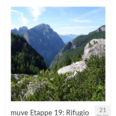
muveAWAY
muveLIVELY
muveBOLDLY
muveFAR
21
muve Etappe 19: Rifugio
SEP. 2016