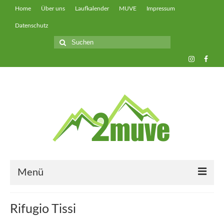
Home
Über uns
Laufkalender
MUVE
Impressum
Datenschutz
Suche
nach:
Menü
muveUP
Rifugio Tissi
muveFAST