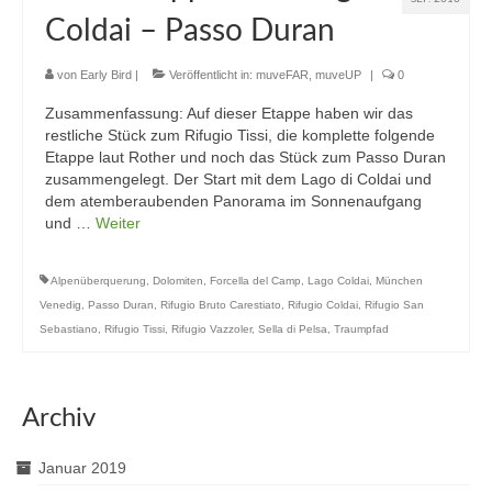
Coldai – Passo Duran
von
Early Bird
|
Veröffentlicht in:
muveFAR
,
muveUP
|
0
Zusammenfassung: Auf dieser Etappe haben wir das
restliche Stück zum Rifugio Tissi, die komplette folgende
Etappe laut Rother und noch das Stück zum Passo Duran
zusammengelegt. Der Start mit dem Lago di Coldai und
dem atemberaubenden Panorama im Sonnenaufgang
und …
Weiter
Alpenüberquerung
,
Dolomiten
,
Forcella del Camp
,
Lago Coldai
,
München
Venedig
,
Passo Duran
,
Rifugio Bruto Carestiato
,
Rifugio Coldai
,
Rifugio San
Sebastiano
,
Rifugio Tissi
,
Rifugio Vazzoler
,
Sella di Pelsa
,
Traumpfad
Archiv
Januar 2019