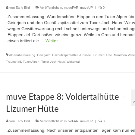
von
Early Bird
|
Veröffentlicht in:
muveFAR
,
muveUP
|
0
Zusammenfassung: Wunderschöne Etappe in den Tuxer Alpen übe
Geierjoch und den Gschützspitzsattel zum Tuxer-Joch-Haus. Wir 
wegen Gewitterwarnung recht schnell unterwegs und schon mitta
Etappenziel. Dort saßen wir eine ganze Weile im Gras und beobac
etwas irritiert die …
Weiter
Alpenüberquerung
,
Geierjoch
,
Gschützspitzsattel
,
Junssee
,
Lizumer Hütte
,
München Vene
Traumpfad
,
Tuxer Alpen
,
Tuxer-Joch-Haus
,
Weitental
muve Etappe 8: Voldertalhütte –
Lizumer Hütte
von
Early Bird
|
Veröffentlicht in:
muveFAR
,
muveUP
|
0
Zusammenfassung: Nach unseren entspannten Tagen kam nun en