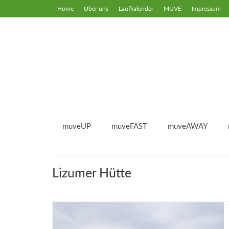
Home
Über uns
Laufkalender
MUVE
Impressum
muveUP
muveFAST
muveAWAY
Lizumer Hütte