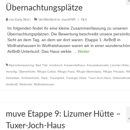
N
Übernachtungsplätze
von
Early Bird
|
Veröffentlicht in:
muveFAR
|
0
Im folgenden findet ihr eine kleine Zusammenfassung zu unseren
Übernachtungsplätzen. Die Bewertung beschreibt unsere persönli
Sicht an dem Tag, an dem wir dort waren. Etappe 1: AirBnB in
Wolfratshausen In Wolfratshausen waren wir in einer wunderschö
AirBnB-Unterkunf. Das Haus wirkte …
Weiter
Alpenüberquerung
,
Bad Tölz
,
Innsbruck
,
Karwendelhaus
,
Kreuzwiesenalm
,
Lizumer Hütte
Venedig
,
Olpererhütte
,
Rifugio Coldai
,
Rifugio Frara
,
Rifugio Marmolada
,
Rifugio Pisciadu
,
Ri
Sebastian
,
Schlüterhütte
,
Stein
,
Traumpfad
,
Tutzinger Hütte
,
Tuxer-Joch-Haus
,
Voldertalhütt
Vorderriß
,
Weitental
,
Wolfratshausen
muve Etappe 9: Lizumer Hütte –
Tuxer-Joch-Haus