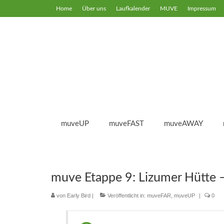
Home
Über uns
Laufkalender
MUVE
Impressum
muveUP
muveFAST
muveAWAY
muve Etappe 9: Lizumer Hütte 
von
Early Bird
|
Veröffentlicht in:
muveFAR
,
muveUP
|
0