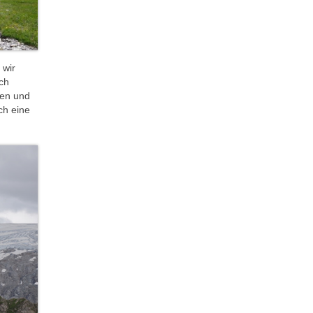
 wir
ch
hen und
ch eine