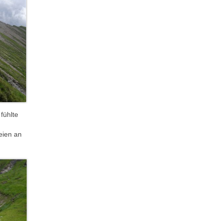
fühlte
eien an