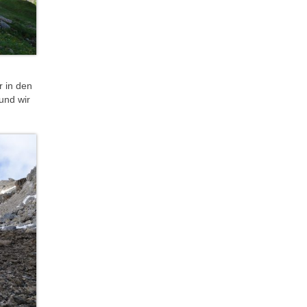
r in den
und wir