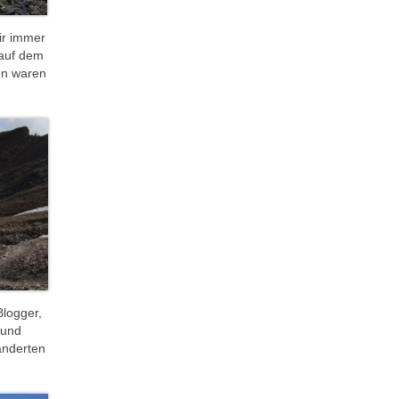
ir immer
 auf dem
en waren
Blogger,
 und
anderten