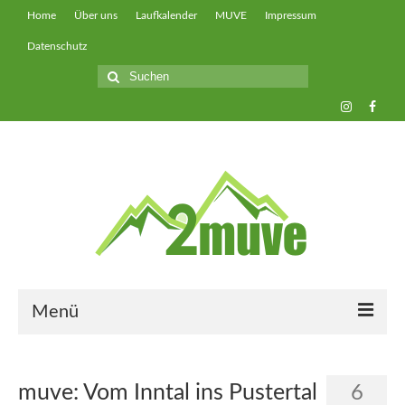
Home
Über uns
Laufkalender
MUVE
Impressum
Datenschutz
Suche
nach:
Menü
muveUP
muve: Vom Inntal ins Pustertal
6
muveFAST