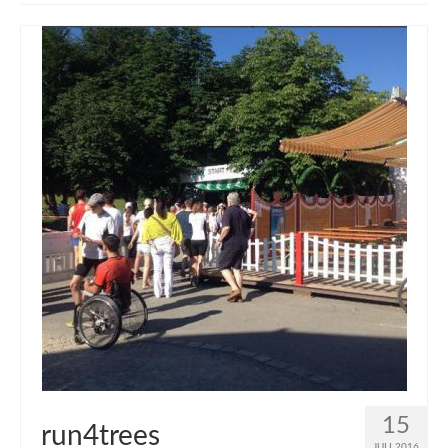
muveAWAY
muveLIVELY
muveBOLDLY
muveFAR
15
run4trees
JULI 2016