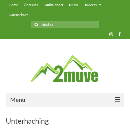
Home
Über uns
Laufkalender
MUVE
Impressum
Datenschutz
Suche
nach:
Menü
muveUP
Unterhaching
muveFAST