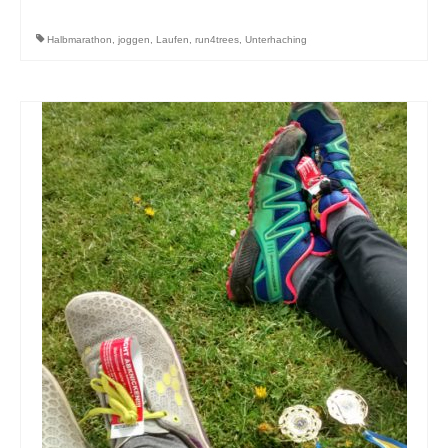
Halbmarathon
,
joggen
,
Laufen
,
run4trees
,
Unterhaching