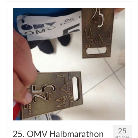
muveAWAY
muveLIVELY
muveBOLDLY
muveFAR
25
25. OMV Halbmarathon
SEP. 2016