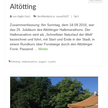
Altötting
von
Night Owl
|
Veröffentlicht in:
muveFAST
|
0
Zusammenfassung: Am Sonntag, dem 18.09.2016, war
das 25. Jubiläum des Altöttinger Halbmarathons. Der
Halbmarathon wird als „Schnellster Naturlauf der Welt“
bezeichnet und führt, mit Start und Ende in der Stadt, in
einem Rundkurs über Forstwege durch den Altöttinger
Forst. Passend …
Weiter
Altötting
,
Halbmarathon
,
joggen
,
Laufen