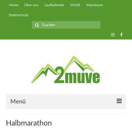
Home
Über uns
Laufkalender
MUVE
Impressum
Datenschutz
Suche
nach:
Menü
muveUP
Halbmarathon
muveFAST