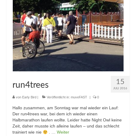
15
run4trees
JULI 2016
von
Early Bird
|
Veröffentlicht in:
muveFAST
|
0
Hallo zusammen, am Sonntag war mal wieder ein Lauf:
Der run4trees war, bei dem ich wieder einen
Halbmarathon laufen wollte. Leider hatte Night Owl keine
Zeit, daher musste ich alleine laufen – und das schlecht
trainiert wie nie
. …
Weiter