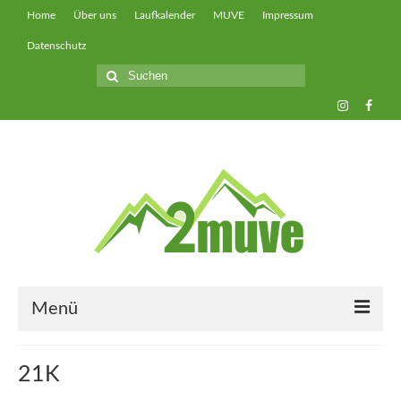
Home
Über uns
Laufkalender
MUVE
Impressum
Datenschutz
Suche
nach:
Menü
muveUP
21K
muveFAST