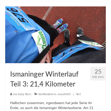
muveAWAY
muveLIVELY
muveBOLDLY
muveFAR
25
Ismaninger Winterlauf
FEB. 2016
Teil 3: 21,4 Kilometer
von
Early Bird
|
Veröffentlicht in:
muveFAST
|
0
Hallöchen zusammen, irgendwann hat jede Serie ihr
Ende, so auch die Ismaninger Winterlaufserie. Am 21.