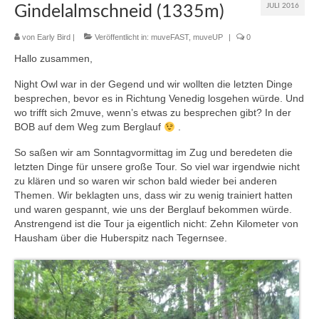
JULI 2016
Gindelalmschneid (1335m)
muveAWAY
von
Early Bird
|
Veröffentlicht in:
muveFAST
,
muveUP
|
0
muveLIVELY
Hallo zusammen,
muveBOLDLY
Night Owl war in der Gegend und wir wollten die letzten Dinge
besprechen, bevor es in Richtung Venedig losgehen würde. Und
muveFAR
wo trifft sich 2muve, wenn’s etwas zu besprechen gibt? In der
BOB auf dem Weg zum Berglauf
.
So saßen wir am Sonntagvormittag im Zug und beredeten die
letzten Dinge für unsere große Tour. So viel war irgendwie nicht
zu klären und so waren wir schon bald wieder bei anderen
Themen. Wir beklagten uns, dass wir zu wenig trainiert hatten
und waren gespannt, wie uns der Berglauf bekommen würde.
Anstrengend ist die Tour ja eigentlich nicht: Zehn Kilometer von
Hausham über die Huberspitz nach Tegernsee.