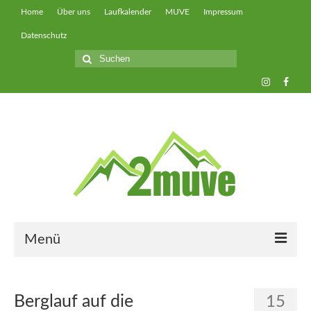
Home
Über uns
Laufkalender
MUVE
Impressum
Datenschutz
Suche
nach:
Menü
muveUP
Berglauf auf die
15
muveFAST