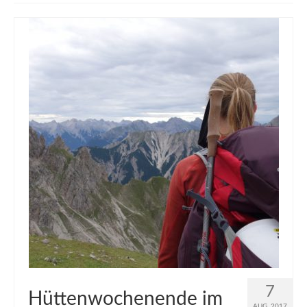
muveAWAY
muveLIVELY
muveBOLDLY
muveFAR
7
Hüttenwochenende im
AUG. 2017