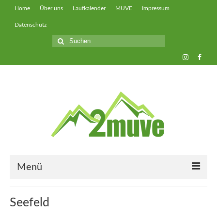
Home
Über uns
Laufkalender
MUVE
Impressum
Datenschutz
Suche
nach:
Menü
muveUP
Seefeld
muveFAST