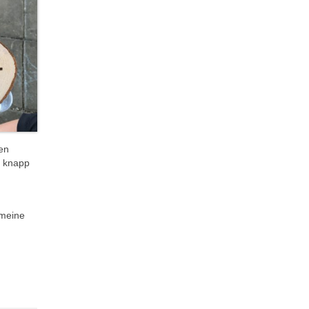
en
n knapp
 meine