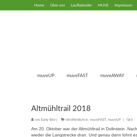
Home
Über uns
Laufkalender
MUVE
Impressum
muveUP
muveFAST
muveAWAY
Altmühltrail 2018
von
Early Bird
|
Veröffentlicht in:
muveFAST
,
muveUP
|
0
Am 20. Oktober war der Altmühltrail in Dollnstein. N
wieder die Langstrecke dran. Und genau dann lohnt e