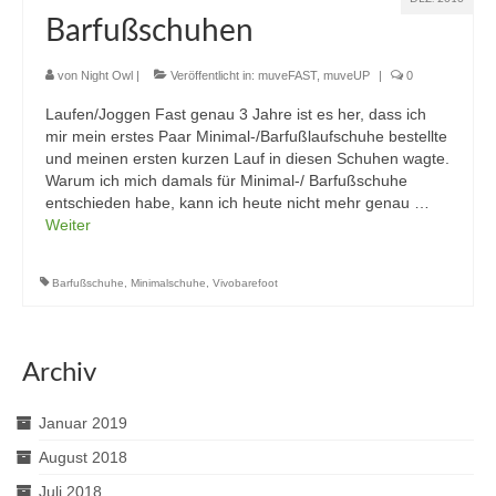
Barfußschuhen
von
Night Owl
|
Veröffentlicht in:
muveFAST
,
muveUP
|
0
Laufen/Joggen Fast genau 3 Jahre ist es her, dass ich
mir mein erstes Paar Minimal-/Barfußlaufschuhe bestellte
und meinen ersten kurzen Lauf in diesen Schuhen wagte.
Warum ich mich damals für Minimal-/ Barfußschuhe
entschieden habe, kann ich heute nicht mehr genau …
Weiter
Barfußschuhe
,
Minimalschuhe
,
Vivobarefoot
Archiv
Januar 2019
August 2018
Juli 2018