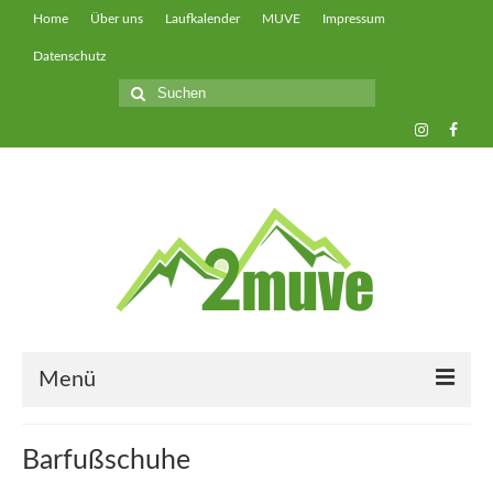
Home
Über uns
Laufkalender
MUVE
Impressum
Datenschutz
Suche
nach:
Menü
muveUP
Barfußschuhe
muveFAST