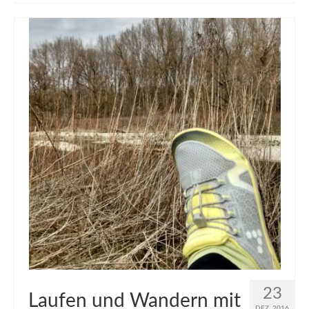
muveAWAY
muveLIVELY
muveBOLDLY
muveFAR
23
Laufen und Wandern mit
DEZ. 2016