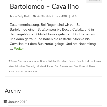
Bartolomeo – Cavallino
von
Early Bird
|
Veröffentlicht in:
muveFAR
|
0
Zusammenfassung: Bei Regen sind wir von San
Bartolomeo einen Straßenweg bis Bocca Callalta und in
den zugehörigen Ortsteil Fossa gelaufen. Dort haben wir
uns dann getraut und haben die restliche Strecke bis
Cavallino mit dem Bus zurückgelegt. Und am Nachmittag
…
Weiter
Adria
,
Alpenüberquerung
,
Bocca Callalta
,
Cavallino
,
Fossa
,
Jesolo
,
Lido di Jesolo
,
Meer
,
München Venedig
,
Musile di Piave
,
San Bartolomeo
,
San Dona di Piave
,
Sand
,
Strand
,
Traumpfad
Archiv
Januar 2019