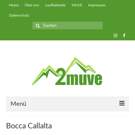
Home
Über uns
Laufkalender
MUVE
Impressum
Datenschutz
Suche
nach:
Menü
muveUP
Bocca Callalta
muveFAST