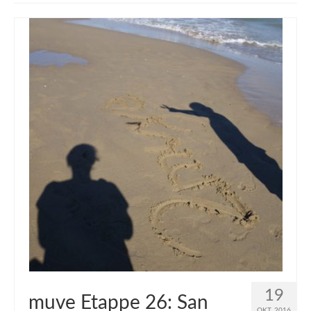
muveAWAY
muveLIVELY
muveBOLDLY
muveFAR
19
muve Etappe 26: San
OKT. 2016