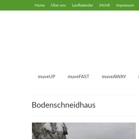
Home
Über uns
Laufkalender
MUVE
Impressum
muveUP
muveFAST
muveAWAY
Bodenschneidhaus