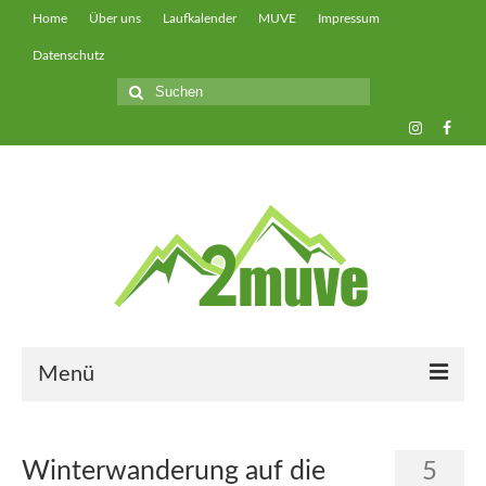
Home
Über uns
Laufkalender
MUVE
Impressum
Datenschutz
Suche
nach:
Menü
muveUP
Winterwanderung auf die
5
muveFAST