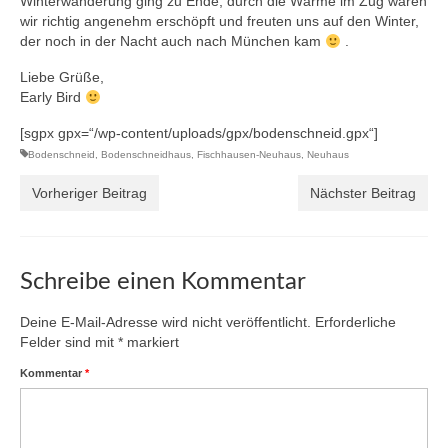
Winterwanderung ging zu Ende, durch die Wärme im Zug waren
wir richtig angenehm erschöpft und freuten uns auf den Winter,
der noch in der Nacht auch nach München kam
.
Liebe Grüße,
Early Bird
[sgpx gpx=“/wp-content/uploads/gpx/bodenschneid.gpx“]
Bodenschneid
,
Bodenschneidhaus
,
Fischhausen-Neuhaus
,
Neuhaus
Vorheriger Beitrag
Nächster Beitrag
Schreibe einen Kommentar
Deine E-Mail-Adresse wird nicht veröffentlicht.
Erforderliche
Felder sind mit
*
markiert
Kommentar
*