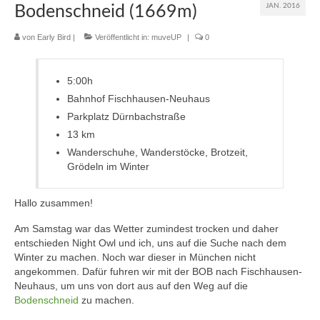
JAN. 2016
Bodenschneid (1669m)
muveAWAY
von
Early Bird
|
Veröffentlicht in:
muveUP
|
0
muveLIVELY
5:00h
muveBOLDLY
Bahnhof Fischhausen-Neuhaus
muveFAR
Parkplatz Dürnbachstraße
13 km
Wanderschuhe, Wanderstöcke, Brotzeit,
Grödeln im Winter
Hallo zusammen!
Am Samstag war das Wetter zumindest trocken und daher
entschieden Night Owl und ich, uns auf die Suche nach dem
Winter zu machen. Noch war dieser in München nicht
angekommen. Dafür fuhren wir mit der BOB nach Fischhausen-
Neuhaus, um uns von dort aus auf den Weg auf die
Bodenschneid
zu machen.