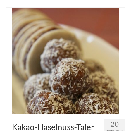
muveAWAY
muveLIVELY
muveBOLDLY
muveFAR
20
Kakao-Haselnuss-Taler
MÄRZ 2016