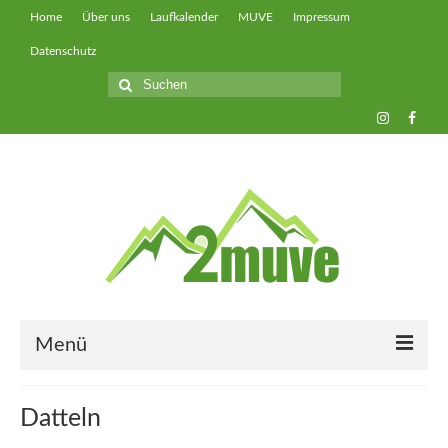
Home
Über uns
Laufkalender
MUVE
Impressum
Datenschutz
Suche
nach:
Menü
muveUP
Datteln
muveFAST