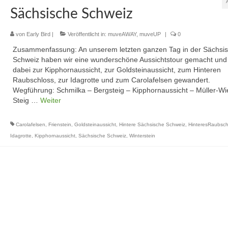
Sächsische Schweiz
von
Early Bird
|
Veröffentlicht in:
muveAWAY
,
muveUP
|
0
Zusammenfassung: An unserem letzten ganzen Tag in der Sächsi
Schweiz haben wir eine wunderschöne Aussichtstour gemacht und
dabei zur Kipphornaussicht, zur Goldsteinaussicht, zum Hinteren
Raubschloss, zur Idagrotte und zum Carolafelsen gewandert.
Wegführung: Schmilka – Bergsteig – Kipphornaussicht – Müller-Wi
Steig …
Weiter
Carolafelsen
,
Frienstein
,
Goldsteinaussicht
,
Hintere Sächsische Schweiz
,
HinteresRaubsch
Idagrotte
,
Kipphornaussicht
,
Sächsische Schweiz
,
Winterstein