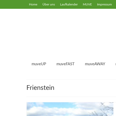
Home
Über uns
Laufkalender
MUVE
Impressum
muveUP
muveFAST
muveAWAY
Frienstein