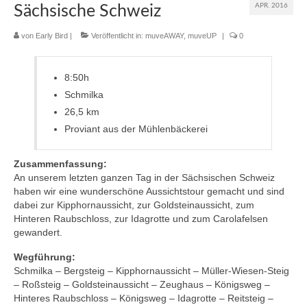
APR. 2016
Sächsische Schweiz
muveAWAY
von
Early Bird
|
Veröffentlicht in:
muveAWAY
,
muveUP
|
0
muveLIVELY
8:50h
muveBOLDLY
Schmilka
muveFAR
26,5 km
Proviant aus der Mühlenbäckerei
Zusammenfassung:
An unserem letzten ganzen Tag in der Sächsischen Schweiz
haben wir eine wunderschöne Aussichtstour gemacht und sind
dabei zur Kipphornaussicht, zur Goldsteinaussicht, zum
Hinteren Raubschloss, zur Idagrotte und zum Carolafelsen
gewandert.
Wegführung:
Schmilka – Bergsteig – Kipphornaussicht – Müller-Wiesen-Steig
– Roßsteig – Goldsteinaussicht – Zeughaus – Königsweg –
Hinteres Raubschloss – Königsweg – Idagrotte – Reitsteig –