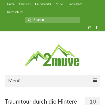
Home
Über uns
Laufkalender
MUVE
Impressum
Datenschutz
Suche
nach:
Menü
muveUP
Traumtour durch die Hintere
10
muveFAST