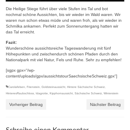
Die Heilige Stiege führt über viele Stufen ins Tal und bot
nochmal schöne Aussichten, bis wir wieder im Wald waren. Wir
waren nun schon etwas müde und waren froh, als wir wieder in
Schmilka ankamen. Perfekt zum Sonnenuntergang hatten wir
das Tal erreicht.
Fazit:
Wunderschöne aussichtsreiche Tageswanderung mit fünf
Höhepunkten und zwischendurch schönen Pfaden durch den
Nationalpark mit viel Natur, Fels und Ruhe. Sehr zu empfehlen!
[sgpx gpx=“/wp-
content/uploads/gpx/aussichtstourSaechsischeSchweiz.gpx“]
Carolafelsen
,
Frienstein
,
Goldsteinaussicht
,
Hintere Sächsische Schweiz
,
HinteresRaubschloss
,
Idagrotte
,
Kipphornaussicht
,
Sächsische Schweiz
,
Winterstein
Vorheriger Beitrag
Nächster Beitrag