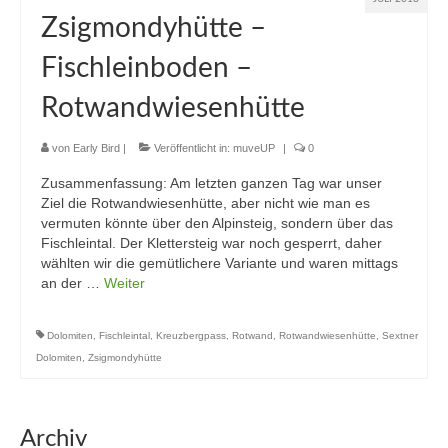
Zsigmondyhütte –
Fischleinboden –
Rotwandwiesenhütte
von
Early Bird
|
Veröffentlicht in:
muveUP
|
0
Zusammenfassung: Am letzten ganzen Tag war unser
Ziel die Rotwandwiesenhütte, aber nicht wie man es
vermuten könnte über den Alpinsteig, sondern über das
Fischleintal. Der Klettersteig war noch gesperrt, daher
wählten wir die gemütlichere Variante und waren mittags
an der …
Weiter
Dolomiten
,
Fischleintal
,
Kreuzbergpass
,
Rotwand
,
Rotwandwiesenhütte
,
Sextner
Dolomiten
,
Zsigmondyhütte
Archiv