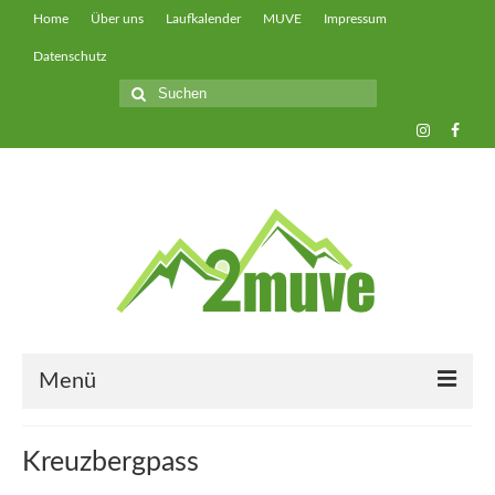
Home
Über uns
Laufkalender
MUVE
Impressum
Datenschutz
Suche
nach:
Menü
muveUP
Kreuzbergpass
muveFAST