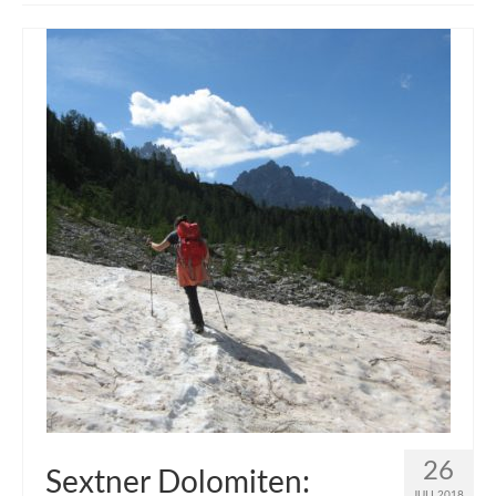
muveAWAY
muveLIVELY
muveBOLDLY
muveFAR
26
Sextner Dolomiten:
JULI 2018