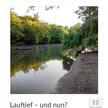
muveAWAY
muveLIVELY
muveBOLDLY
muveFAR
12
Lauftief – und nun?
JULI 2017