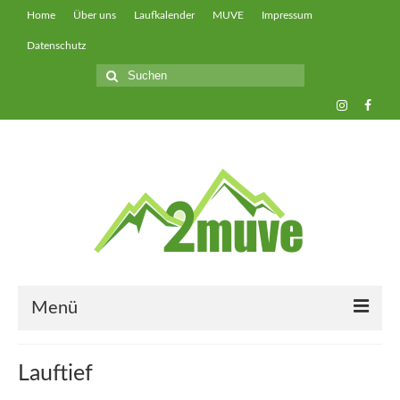
Home
Über uns
Laufkalender
MUVE
Impressum
Datenschutz
Suche
nach:
Menü
muveUP
Lauftief
muveFAST