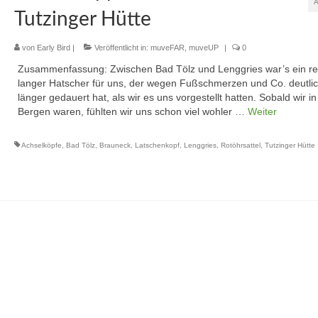
Tutzinger Hütte
von
Early Bird
|
Veröffentlicht in:
muveFAR
,
muveUP
|
0
Zusammenfassung: Zwischen Bad Tölz und Lenggries war’s ein re
langer Hatscher für uns, der wegen Fußschmerzen und Co. deutli
länger gedauert hat, als wir es uns vorgestellt hatten. Sobald wir i
Bergen waren, fühlten wir uns schon viel wohler …
Weiter
Achselköpfe
,
Bad Tölz
,
Brauneck
,
Latschenkopf
,
Lenggries
,
Rotöhrsattel
,
Tutzinger Hütte