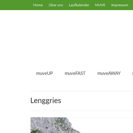
Home
Über uns
Laufkalender
MUVE
Impressum
muveUP
muveFAST
muveAWAY
Lenggries