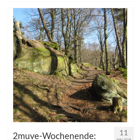
muveAWAY
muveLIVELY
muveBOLDLY
muveFAR
11
2muve-Wochenende:
MAI 2018