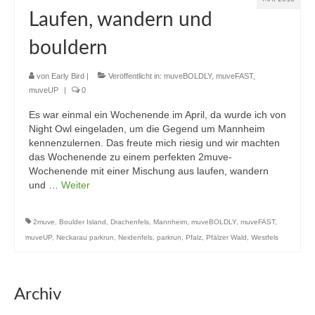
Laufen, wandern und
bouldern
von
Early Bird
|
Veröffentlicht in:
muveBOLDLY
,
muveFAST
,
muveUP
|
0
Es war einmal ein Wochenende im April, da wurde ich von
Night Owl eingeladen, um die Gegend um Mannheim
kennenzulernen. Das freute mich riesig und wir machten
das Wochenende zu einem perfekten 2muve-
Wochenende mit einer Mischung aus laufen, wandern
und …
Weiter
2muve
,
Boulder Island
,
Drachenfels
,
Mannheim
,
muveBOLDLY
,
muveFAST
,
muveUP
,
Neckarau parkrun
,
Neidenfels
,
parkrun
,
Pfalz
,
Pfälzer Wald
,
Westfels
Archiv