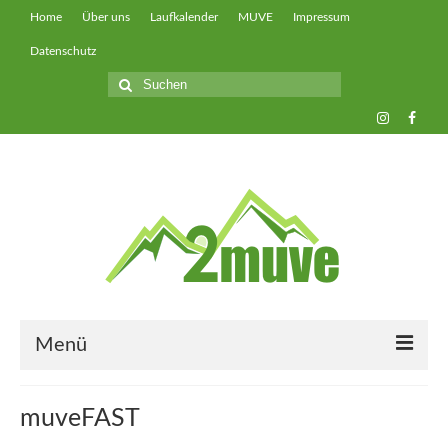
Home
Über uns
Laufkalender
MUVE
Impressum
Datenschutz
Suche
nach:
Menü
muveUP
muveFAST
muveFAST