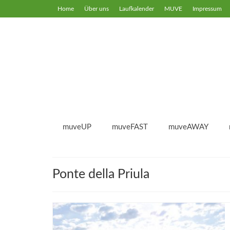
Home
Über uns
Laufkalender
MUVE
Impressum
muveUP
muveFAST
muveAWAY
Ponte della Priula