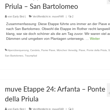
Priula – San Bartolomeo
von
Early Bird
|
Veröffentlicht in:
muveFAR
|
2
Zusammenfassung: Diese Etappe führte uns immer an der Piave e
nach San Bartolomeo. Obwohl die Etappe im Rother recht langweil
klang, war sie doch schöner als die am Tag zuvor. Wir waren viel a
Dämmen und umgeben von Plantagen unterwegs. …
Weiter
Alpenüberquerung
,
Candelu
,
Fiume Piave
,
München Venedig
,
Piave
,
Ponte della Priula
,
S
San Bartolomeo
,
Traumpfad
muve Etappe 24: Arfanta – Ponte
della Priula
von
Early Bird
|
Veröffentlicht in:
muveFAR
|
0