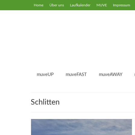
Home
Über uns
Laufkalender
MUVE
Impressum
muveUP
muveFAST
muveAWAY
Schlitten