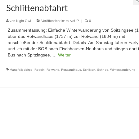
M
Schlittenabfahrt
von
Night Owl
|
Veröffentlicht in:
muveUP
|
0
Zusammenfassung: Einfache Winterwanderung von Spitzingsee (
über das Rotwandhaus (1737 m) zur Rotwand (1884 m) mit
anschließender Schlittenabfahrt. Details: Am Samstag fuhren Early
und ich mit der BOB nach Fischhausen-Neuhaus und stiegen dort 
Bus nach Spitzingsee. …
Weiter
Mangfallgebirge
,
Rodeln
,
Rotwand
,
Rotwandhaus
,
Schlitten
,
Schnee
,
Winterwanderung