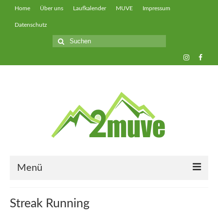
Home
Über uns
Laufkalender
MUVE
Impressum
Datenschutz
Suche
nach:
Menü
muveUP
Streak Running
muveFAST