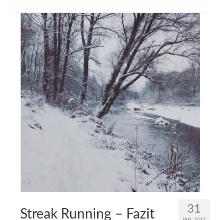
muveAWAY
muveLIVELY
muveBOLDLY
muveFAR
31
Streak Running – Fazit
JAN. 2017