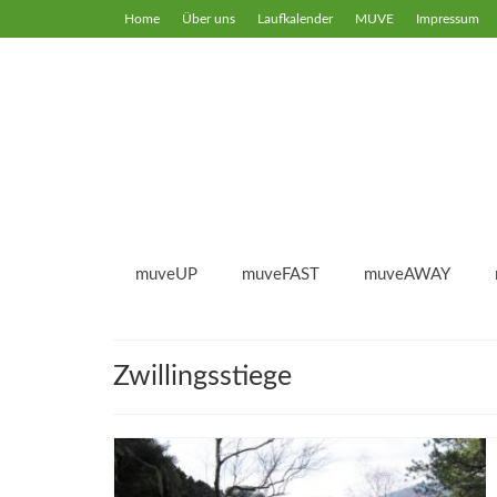
Home
Über uns
Laufkalender
MUVE
Impressum
muveUP
muveFAST
muveAWAY
Zwillingsstiege