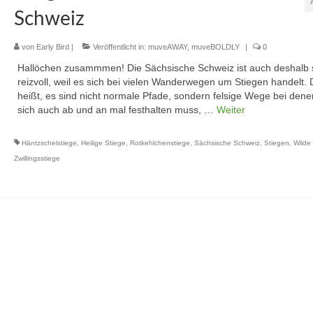
Schweiz
von
Early Bird
|
Veröffentlicht in:
muveAWAY
,
muveBOLDLY
|
0
Hallöchen zusammmen! Die Sächsische Schweiz ist auch deshalb 
reizvoll, weil es sich bei vielen Wanderwegen um Stiegen handelt.
heißt, es sind nicht normale Pfade, sondern felsige Wege bei den
sich auch ab und an mal festhalten muss, …
Weiter
Häntzschelstiege
,
Heilige Stiege
,
Rotkehlchenstiege
,
Sächsische Schweiz
,
Stiegen
,
Wilde 
Zwillingsstiege