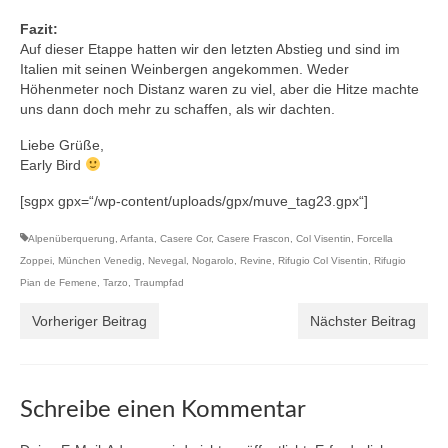
Fazit:
Auf dieser Etappe hatten wir den letzten Abstieg und sind im
Italien mit seinen Weinbergen angekommen. Weder
Höhenmeter noch Distanz waren zu viel, aber die Hitze machte
uns dann doch mehr zu schaffen, als wir dachten.
Liebe Grüße,
Early Bird
[sgpx gpx=“/wp-content/uploads/gpx/muve_tag23.gpx“]
Alpenüberquerung
,
Arfanta
,
Casere Cor
,
Casere Frascon
,
Col Visentin
,
Forcella
Zoppei
,
München Venedig
,
Nevegal
,
Nogarolo
,
Revine
,
Rifugio Col Visentin
,
Rifugio
Pian de Femene
,
Tarzo
,
Traumpfad
Vorheriger Beitrag
Nächster Beitrag
Schreibe einen Kommentar