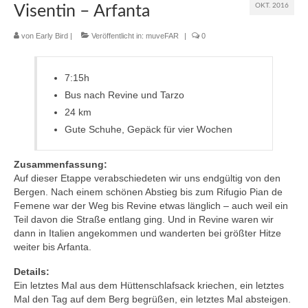
OKT. 2016
Visentin – Arfanta
muveAWAY
von
Early Bird
|
Veröffentlicht in:
muveFAR
|
0
muveLIVELY
7:15h
muveBOLDLY
Bus nach Revine und Tarzo
muveFAR
24 km
Gute Schuhe, Gepäck für vier Wochen
Zusammenfassung:
Auf dieser Etappe verabschiedeten wir uns endgültig von den
Bergen. Nach einem schönen Abstieg bis zum Rifugio Pian de
Femene war der Weg bis Revine etwas länglich – auch weil ein
Teil davon die Straße entlang ging. Und in Revine waren wir
dann in Italien angekommen und wanderten bei größter Hitze
weiter bis Arfanta.
Details:
Ein letztes Mal aus dem Hüttenschlafsack kriechen, ein letztes
Mal den Tag auf dem Berg begrüßen, ein letztes Mal absteigen.