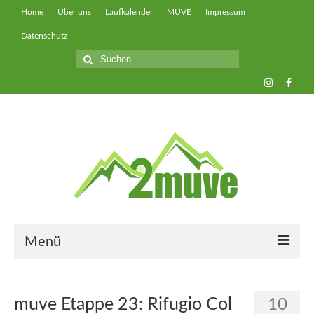
Home
Über uns
Laufkalender
MUVE
Impressum
Datenschutz
Suche
nach:
Menü
muveUP
muve Etappe 23: Rifugio Col
10
muveFAST