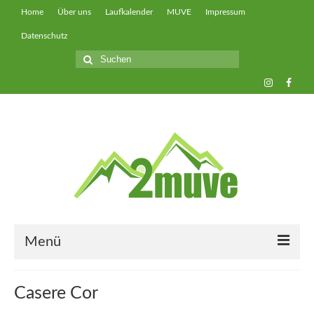
Home
Über uns
Laufkalender
MUVE
Impressum
Datenschutz
Suche
nach:
Menü
muveUP
Casere Cor
muveFAST