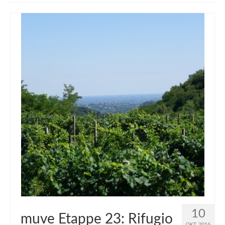
muveAWAY
muveLIVELY
muveBOLDLY
muveFAR
10
muve Etappe 23: Rifugio
OKT. 2016