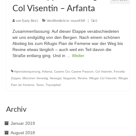
Col Visentin – Arfanta
von
Early Bird
|
Veröffentlicht in:
muveFAR
|
0
Zusammenfassung: Auf dieser Etappe verabschiedeten
wir uns endgültig von den Bergen. Nach einem schönen
Abstieg bis zum Rifugio Pian de Femene war der Weg bis
Revine etwas länglich – auch weil ein Teil davon die
Straße entlang ging. Und in …
Weiter
Alpenüberquerung
,
Arfanta
,
Casere Cor
,
Casere Frascon
,
Col Visentin
,
Forcella
Zoppei
,
München Venedig
,
Nevegal
,
Nogarolo
,
Revine
,
Rifugio Col Visentin
,
Rifugio
Pian de Femene
,
Tarzo
,
Traumpfad
Archiv
Januar 2019
August 2018