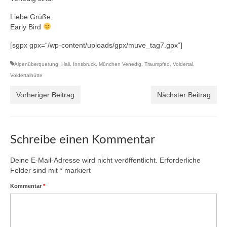
Liebe Grüße,
Early Bird
[sgpx gpx=“/wp-content/uploads/gpx/muve_tag7.gpx“]
Alpenüberquerung
,
Hall
,
Innsbruck
,
München Venedig
,
Traumpfad
,
Voldertal
,
Voldertalhütte
Vorheriger Beitrag
Nächster Beitrag
Schreibe einen Kommentar
Deine E-Mail-Adresse wird nicht veröffentlicht.
Erforderliche
Felder sind mit
*
markiert
Kommentar
*