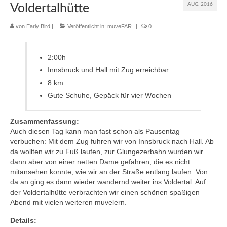
AUG. 2016
Voldertalhütte
muveAWAY
von
Early Bird
|
Veröffentlicht in:
muveFAR
|
0
muveLIVELY
2:00h
muveBOLDLY
Innsbruck und Hall mit Zug erreichbar
muveFAR
8 km
Gute Schuhe, Gepäck für vier Wochen
Zusammenfassung:
Auch diesen Tag kann man fast schon als Pausentag
verbuchen: Mit dem Zug fuhren wir von Innsbruck nach Hall. Ab
da wollten wir zu Fuß laufen, zur Glungezerbahn wurden wir
dann aber von einer netten Dame gefahren, die es nicht
mitansehen konnte, wie wir an der Straße entlang laufen. Von
da an ging es dann wieder wandernd weiter ins Voldertal. Auf
der Voldertalhütte verbrachten wir einen schönen spaßigen
Abend mit vielen weiteren muvelern.
Details: