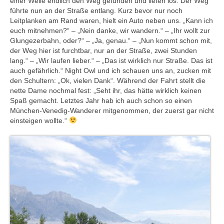
einer Weile endlich den Weg gefunden und liefen los. Der Weg
führte nun an der Straße entlang. Kurz bevor nur noch
Leitplanken am Rand waren, hielt ein Auto neben uns. „Kann ich
euch mitnehmen?“ – „Nein danke, wir wandern.“ – „Ihr wollt zur
Glungezerbahn, oder?“ – „Ja, genau.“ – „Nun kommt schon mit,
der Weg hier ist furchtbar, nur an der Straße, zwei Stunden
lang.“ – „Wir laufen lieber.“ – „Das ist wirklich nur Straße. Das ist
auch gefährlich.“ Night Owl und ich schauen uns an, zucken mit
den Schultern: „Ok, vielen Dank“. Während der Fahrt stellt die
nette Dame nochmal fest: „Seht ihr, das hätte wirklich keinen
Spaß gemacht. Letztes Jahr hab ich auch schon so einen
München-Venedig-Wanderer mitgenommen, der zuerst gar nicht
einsteigen wollte.“