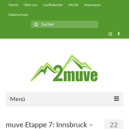
Home
Über uns
Laufkalender
MUVE
Impressum
Datenschutz
Suche
nach:
Menü
muveUP
muve Etappe 7: Innsbruck –
22
muveFAST