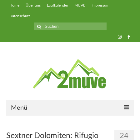
Home
Über uns
Laufkalender
MUVE
Impressum
Datenschutz
Suche
nach:
Menü
muveUP
Sextner Dolomiten: Rifugio
24
muveFAST