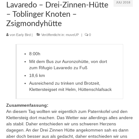
JULI 2018
Lavaredo – Drei-Zinnen-Hütte
muveAWAY
– Toblinger Knoten –
Zsigmondyhütte
muveLIVELY
von
Early Bird
|
Veröffentlicht in:
muveUP
|
0
muveBOLDLY
muveFAR
8:00h
Mit dem Bus zur Auronzohütte, von dort
zum Rifugio Lavaredo zu Fuß
18,6 km
Ausreichend zu trinken und Brotzeit,
Klettersteigset mit Helm, Hüttenschlafsack
Zusammenfassung:
An diesem Tag wollten wir eigentlich zum Paternkofel und den
Klettersteig dort machen. Das Wetter war allerdings alles andere
als stabil. Daher entschieden wir uns schweren Herzens
dagegen. An der Drei Zinnen Hütte angekommen sah es dann
aber doch besser aus als gedacht, daher entschieden wir uns