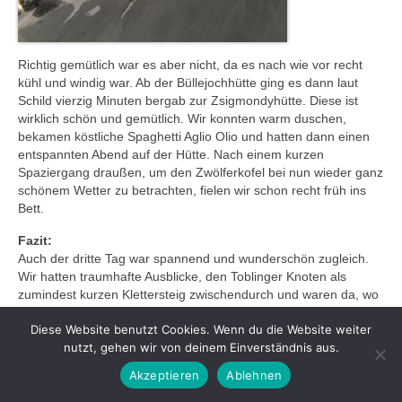
Richtig gemütlich war es aber nicht, da es nach wie vor recht
kühl und windig war. Ab der Büllejochhütte ging es dann laut
Schild vierzig Minuten bergab zur Zsigmondyhütte. Diese ist
wirklich schön und gemütlich. Wir konnten warm duschen,
bekamen köstliche Spaghetti Aglio Olio und hatten dann einen
entspannten Abend auf der Hütte. Nach einem kurzen
Spaziergang draußen, um den Zwölferkofel bei nun wieder ganz
schönem Wetter zu betrachten, fielen wir schon recht früh ins
Bett.
Fazit:
Auch der dritte Tag war spannend und wunderschön zugleich.
Wir hatten traumhafte Ausblicke, den Toblinger Knoten als
zumindest kurzen Klettersteig zwischendurch und waren da, wo
wir hinwollten: Bei den Drei Zinnen. Wir verstehen, warum so
Diese Website benutzt Cookies. Wenn du die Website weiter
viele dort ihren Wanderurlaub verbringen.
nutzt, gehen wir von deinem Einverständnis aus.
Liebe Grüße,
Akzeptieren
Ablehnen
Early Bird