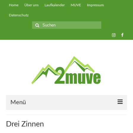
Home
Über uns
Laufkalender
MUVE
Impressum
Datenschutz
Suche
nach:
Menü
muveUP
Drei Zinnen
muveFAST