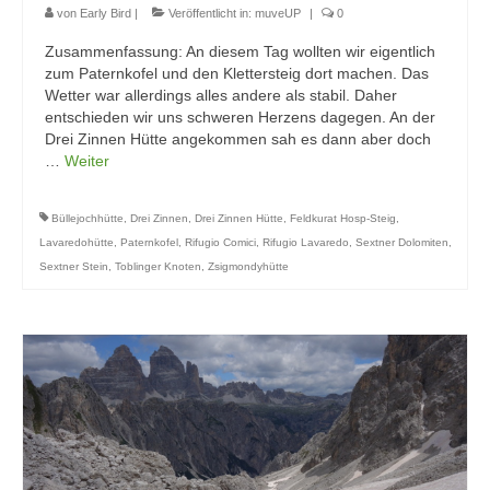
von
Early Bird
|
Veröffentlicht in:
muveUP
|
0
Zusammenfassung: An diesem Tag wollten wir eigentlich
zum Paternkofel und den Klettersteig dort machen. Das
Wetter war allerdings alles andere als stabil. Daher
entschieden wir uns schweren Herzens dagegen. An der
Drei Zinnen Hütte angekommen sah es dann aber doch
…
Weiter
Büllejochhütte
,
Drei Zinnen
,
Drei Zinnen Hütte
,
Feldkurat Hosp-Steig
,
Lavaredohütte
,
Paternkofel
,
Rifugio Comici
,
Rifugio Lavaredo
,
Sextner Dolomiten
,
Sextner Stein
,
Toblinger Knoten
,
Zsigmondyhütte