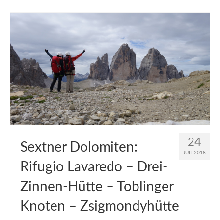
muveAWAY
muveLIVELY
muveBOLDLY
muveFAR
24
Sextner Dolomiten:
JULI 2018
Rifugio Lavaredo – Drei-
Zinnen-Hütte – Toblinger
Knoten – Zsigmondyhütte