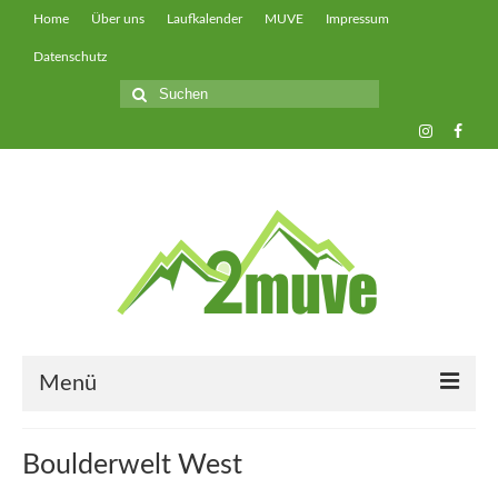
Home
Über uns
Laufkalender
MUVE
Impressum
Datenschutz
Suche
nach:
Menü
muveUP
Boulderwelt West
muveFAST