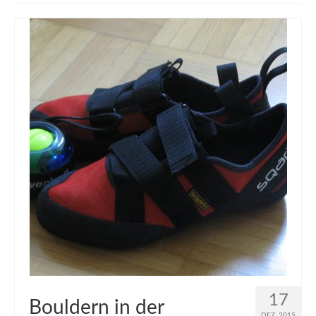
muveAWAY
muveLIVELY
muveBOLDLY
muveFAR
17
Bouldern in der
DEZ. 2015