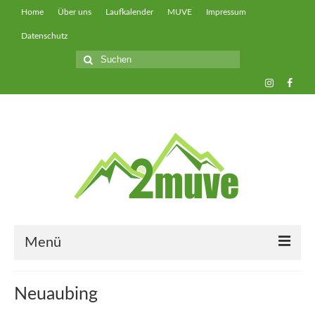
Home
Über uns
Laufkalender
MUVE
Impressum
Datenschutz
Suche
nach:
Menü
muveUP
Neuaubing
muveFAST