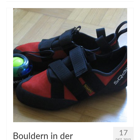
muveAWAY
muveLIVELY
muveBOLDLY
muveFAR
17
Bouldern in der
DEZ. 2015