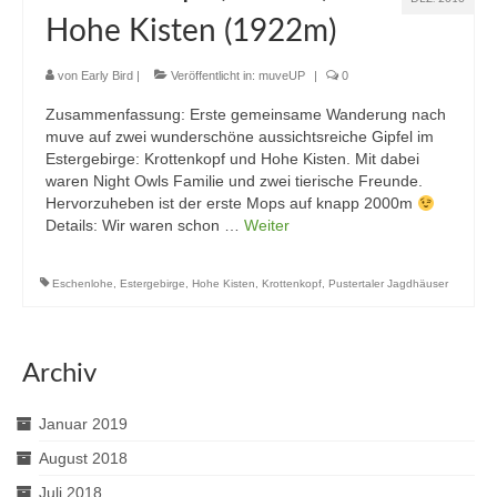
Hohe Kisten (1922m)
von
Early Bird
|
Veröffentlicht in:
muveUP
|
0
Zusammenfassung: Erste gemeinsame Wanderung nach
muve auf zwei wunderschöne aussichtsreiche Gipfel im
Estergebirge: Krottenkopf und Hohe Kisten. Mit dabei
waren Night Owls Familie und zwei tierische Freunde.
Hervorzuheben ist der erste Mops auf knapp 2000m
Details: Wir waren schon …
Weiter
Eschenlohe
,
Estergebirge
,
Hohe Kisten
,
Krottenkopf
,
Pustertaler Jagdhäuser
Archiv
Januar 2019
August 2018
Juli 2018