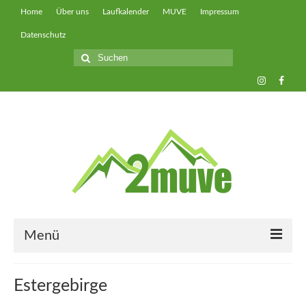
Home
Über uns
Laufkalender
MUVE
Impressum
Datenschutz
Suche
nach:
Menü
muveUP
Estergebirge
muveFAST