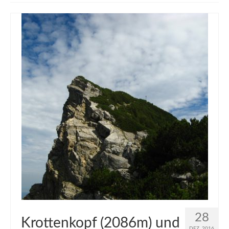
muveAWAY
muveLIVELY
muveBOLDLY
muveFAR
28
Krottenkopf (2086m) und
DEZ. 2016