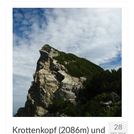
muveAWAY
muveLIVELY
muveBOLDLY
muveFAR
28
Krottenkopf (2086m) und
DEZ. 2016