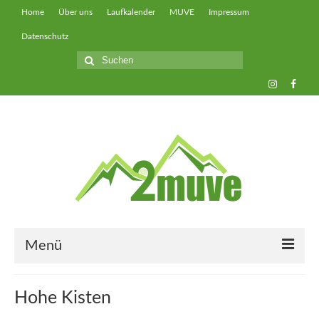
Home
Über uns
Laufkalender
MUVE
Impressum
Datenschutz
Suche
nach:
Menü
muveUP
Hohe Kisten
muveFAST