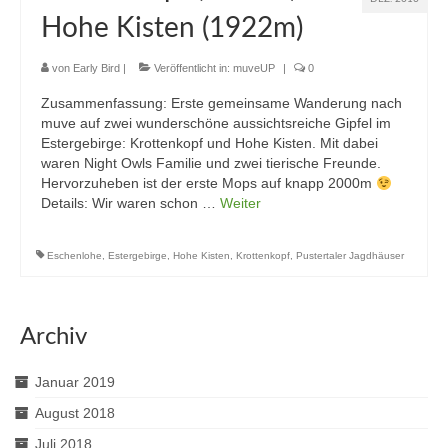
Hohe Kisten (1922m)
von
Early Bird
|
Veröffentlicht in:
muveUP
|
0
Zusammenfassung: Erste gemeinsame Wanderung nach
muve auf zwei wunderschöne aussichtsreiche Gipfel im
Estergebirge: Krottenkopf und Hohe Kisten. Mit dabei
waren Night Owls Familie und zwei tierische Freunde.
Hervorzuheben ist der erste Mops auf knapp 2000m
Details: Wir waren schon …
Weiter
Eschenlohe
,
Estergebirge
,
Hohe Kisten
,
Krottenkopf
,
Pustertaler Jagdhäuser
Archiv
Januar 2019
August 2018
Juli 2018