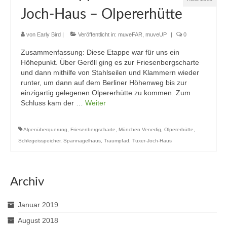
Joch-Haus – Olpererhütte
von
Early Bird
|
Veröffentlicht in:
muveFAR
,
muveUP
|
0
Zusammenfassung: Diese Etappe war für uns ein
Höhepunkt. Über Geröll ging es zur Friesenbergscharte
und dann mithilfe von Stahlseilen und Klammern wieder
runter, um dann auf dem Berliner Höhenweg bis zur
einzigartig gelegenen Olpererhütte zu kommen. Zum
Schluss kam der …
Weiter
Alpenüberquerung
,
Friesenbergscharte
,
München Venedig
,
Olpererhütte
,
Schlegeisspeicher
,
Spannagelhaus
,
Traumpfad
,
Tuxer-Joch-Haus
Archiv
Januar 2019
August 2018