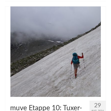
muveAWAY
muveLIVELY
muveBOLDLY
muveFAR
29
muve Etappe 10: Tuxer-
AUG. 2016