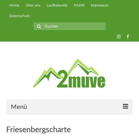
Home
Über uns
Laufkalender
MUVE
Impressum
Datenschutz
Suche
nach:
Menü
muveUP
Friesenbergscharte
muveFAST