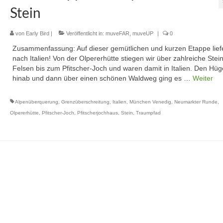
Stein
von
Early Bird
|
Veröffentlicht in:
muveFAR
,
muveUP
|
0
Zusammenfassung: Auf dieser gemütlichen und kurzen Etappe lief
nach Italien! Von der Olpererhütte stiegen wir über zahlreiche Stei
Felsen bis zum Pfitscher-Joch und waren damit in Italien. Den Hüg
hinab und dann über einen schönen Waldweg ging es …
Weiter
Alpenüberquerung
,
Grenzüberschreitung
,
Italien
,
München Venedig
,
Neumarkter Runde
,
Olpererhütte
,
Pfitscher-Joch
,
Pfitscherjochhaus
,
Stein
,
Traumpfad