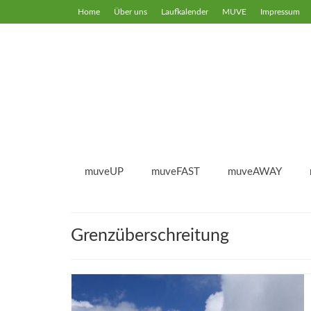
Home
Über uns
Laufkalender
MUVE
Impressum
muveUP
muveFAST
muveAWAY
Grenzüberschreitung