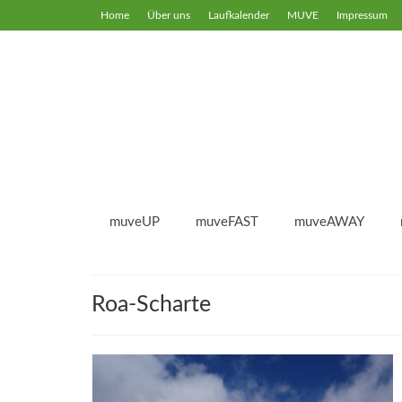
Home
Über uns
Laufkalender
MUVE
Impressum
muveUP
muveFAST
muveAWAY
Roa-Scharte