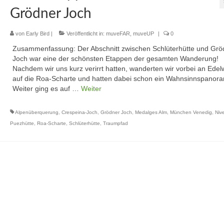
Grödner Joch
von
Early Bird
|
Veröffentlicht in:
muveFAR
,
muveUP
|
0
Zusammenfassung: Der Abschnitt zwischen Schlüterhütte und Grö
Joch war eine der schönsten Etappen der gesamten Wanderung!
Nachdem wir uns kurz verirrt hatten, wanderten wir vorbei an Ede
auf die Roa-Scharte und hatten dabei schon ein Wahnsinnspanor
Weiter ging es auf …
Weiter
Alpenüberquerung
,
Crespeina-Joch
,
Grödner Joch
,
Medalges Alm
,
München Venedig
,
Niv
Puezhütte
,
Roa-Scharte
,
Schlüterhütte
,
Traumpfad