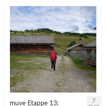
muveAWAY
muveLIVELY
muveBOLDLY
muveFAR
7
muve Etappe 13:
SEP. 2016