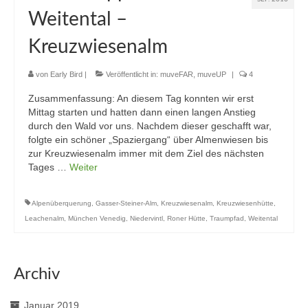
Weitental –
Kreuzwiesenalm
von
Early Bird
|
Veröffentlicht in:
muveFAR
,
muveUP
|
4
Zusammenfassung: An diesem Tag konnten wir erst
Mittag starten und hatten dann einen langen Anstieg
durch den Wald vor uns. Nachdem dieser geschafft war,
folgte ein schöner „Spaziergang“ über Almenwiesen bis
zur Kreuzwiesenalm immer mit dem Ziel des nächsten
Tages …
Weiter
Alpenüberquerung
,
Gasser-Steiner-Alm
,
Kreuzwiesenalm
,
Kreuzwiesenhütte
,
Leachenalm
,
München Venedig
,
Niedervintl
,
Roner Hütte
,
Traumpfad
,
Weitental
Archiv
Januar 2019