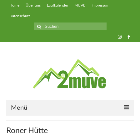
Home
Über uns
Laufkalender
MUVE
Impressum
Datenschutz
Suche
nach:
Menü
muveUP
Roner Hütte
muveFAST