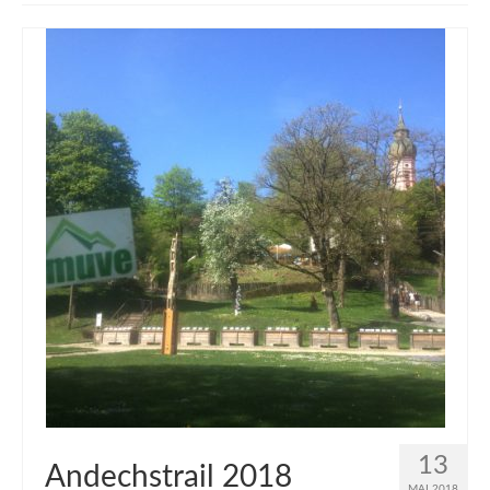
muveAWAY
muveLIVELY
muveBOLDLY
muveFAR
13
Andechstrail 2018
MAI 2018