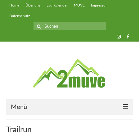
Home
Über uns
Laufkalender
MUVE
Impressum
Datenschutz
Suche
nach:
Menü
muveUP
Trailrun
muveFAST