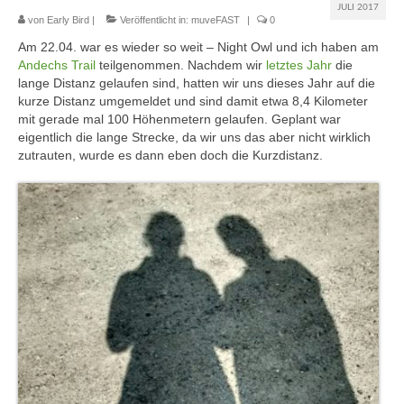
JULI 2017
von
Early Bird
|
Veröffentlicht in:
muveFAST
|
0
muveAWAY
Am 22.04. war es wieder so weit – Night Owl und ich haben am
Andechs Trail
teilgenommen. Nachdem wir
letztes Jahr
die
muveLIVELY
lange Distanz gelaufen sind, hatten wir uns dieses Jahr auf die
kurze Distanz umgemeldet und sind damit etwa 8,4 Kilometer
muveBOLDLY
mit gerade mal 100 Höhenmetern gelaufen. Geplant war
eigentlich die lange Strecke, da wir uns das aber nicht wirklich
muveFAR
zutrauten, wurde es dann eben doch die Kurzdistanz.