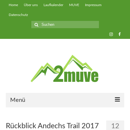
Home
Über uns
Laufkalender
MUVE
Impressum
Datenschutz
Suche
nach:
Menü
muveUP
Rückblick Andechs Trail 2017
12
muveFAST