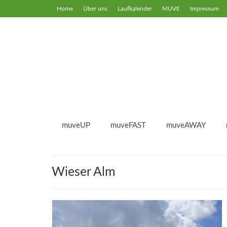
Home
Über uns
Laufkalender
MUVE
Impressum
muveUP
muveFAST
muveAWAY
Wieser Alm