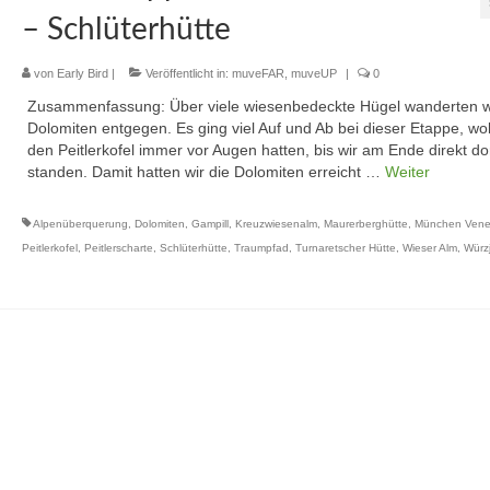
– Schlüterhütte
von
Early Bird
|
Veröffentlicht in:
muveFAR
,
muveUP
|
0
Zusammenfassung: Über viele wiesenbedeckte Hügel wanderten w
Dolomiten entgegen. Es ging viel Auf und Ab bei dieser Etappe, wo
den Peitlerkofel immer vor Augen hatten, bis wir am Ende direkt do
standen. Damit hatten wir die Dolomiten erreicht …
Weiter
Alpenüberquerung
,
Dolomiten
,
Gampill
,
Kreuzwiesenalm
,
Maurerberghütte
,
München Vene
Peitlerkofel
,
Peitlerscharte
,
Schlüterhütte
,
Traumpfad
,
Turnaretscher Hütte
,
Wieser Alm
,
Würz